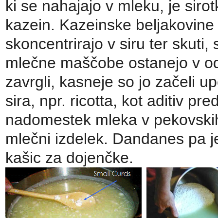
ki se nahajajo v mleku, je siro
kazein. Kazeinske beljakovine 
skoncentrirajo v siru ter skuti,
mlečne maščobe ostanejo v odp
zavrgli, kasneje so jo začeli up
sira, npr. ricotta, kot aditiv pr
nadomestek mleka v pekovskih 
mlečni izdelek. Dandanes pa 
kašic za dojenčke.