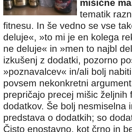
mišične ma
tematik razn
fitnesu. In še vedno se vse ta
deluje«, »to mi je en kolega re
ne deluje« in »men to najbl del
izkušenj z dodatki, pozorno po
»poznavalcev« in/ali bolj nabiti
povsem nekonkretni argumenti,
prepričajo precej mišic željnih 
dodatkov. Še bolj nesmiselna i
predstava o dodatkih; so dodatki
Čisto enostavno, kot črno in bel