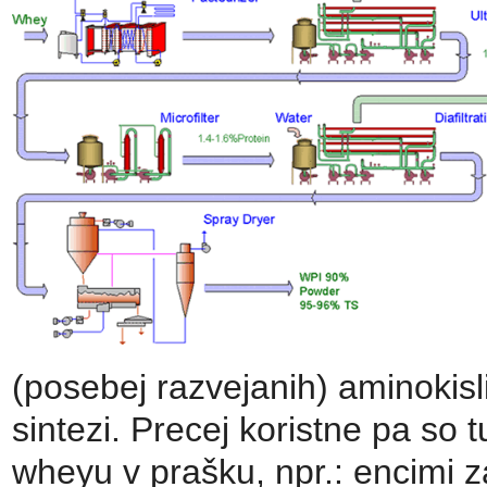
(posebej razvejanih) aminokisli
sintezi. Precej koristne pa s
wheyu v prašku, npr.: encimi z