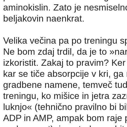
aminokislin. Zato je nesmiseln
beljakovin naenkrat.
Velika večina pa po treningu sp
Ne bom zdaj trdil, da je to »n
izkoristit. Zakaj to pravim? Ker
kar se tiče absorpcije v kri, g
gradbene namene, temveč tudi 
treningu, ko mišice in jetra z
luknjo« (tehnično pravilno bi
ADP in AMP, ampak bom raje pr