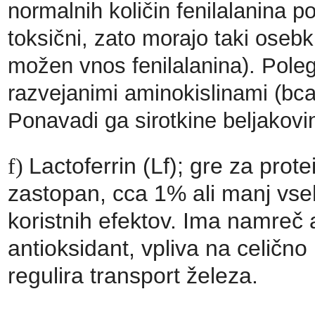
normalnih količin fenilalanina p
toksični, zato morajo taki osebki
možen vnos fenilalanina). Pole
razvejanimi aminokislinami (bcaa)
Ponavadi ga sirotkine beljakov
Lactoferrin (Lf); gre za protei
f)
zastopan, cca 1% ali manj vseh
koristnih efektov. Ima namreč a
antioksidant, vpliva na celično 
regulira transport železa.