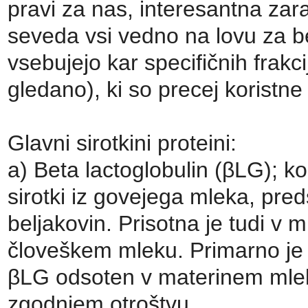
pravi za nas, interesantna zar
seveda vsi vedno na lovu za be
vsebujejo kar specifičnih frakci
gledano), ki so precej koristne
Glavni sirotkini proteini:
a) Beta lactoglobulin (βLG); ko
sirotki iz govejega mleka, pre
beljakovin. Prisotna je tudi v 
človeškem mleku. Primarno je z
βLG odsoten v materinem mleku
zgodnjem otroštvu