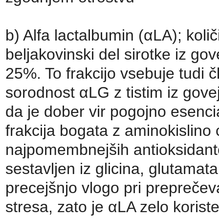
b) Alfa lactalbumin (αLA); količ
beljakovinski del sirotke iz go
25%. To frakcijo vsebuje tudi 
sorodnost αLG z tistim iz gove
da je dober vir pogojno esencia
frakcija bogata z aminokislino 
najpomembnejših antioksidantov 
sestavljen iz glicina, glutamata
precejšnjo vlogo pri preprečev
stresa, zato je αLA zelo korist