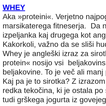
WHEY
Aka »proteini«. Verjetno najp
marsikaterega fitneserja. Da ne
izpeljanka kaj drugega kot an
Kakorkoli, važno da se sliši hu
Whey je angleški izraz za siro
protein« nosijo vsi beljakovinsk
beljakovine. To je več ali man
Kaj pa je to sirotka? Z izrazo
redka tekočina, ki je ostala po 
tudi grškega jogurta iz goveje