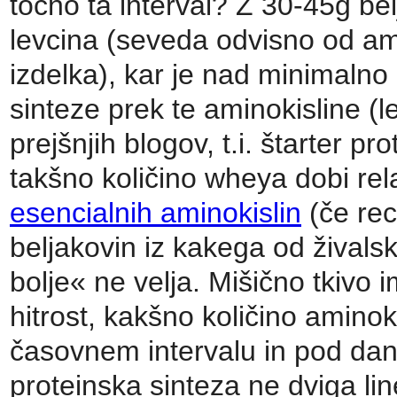
točno ta interval? Z 30-45g b
levcina (seveda odvisno od am
izdelka), kar je nad minimaln
sinteze prek te aminokisline (l
prejšnjih blogov, t.i. štarter p
takšno količino wheya dobi rela
esencialnih aminokislin
(če rec
beljakovin iz kakega od živalsk
bolje« ne velja. Mišično tkivo 
hitrost, kakšno količino amino
časovnem intervalu in pod dan
proteinska sinteza ne dviga lin