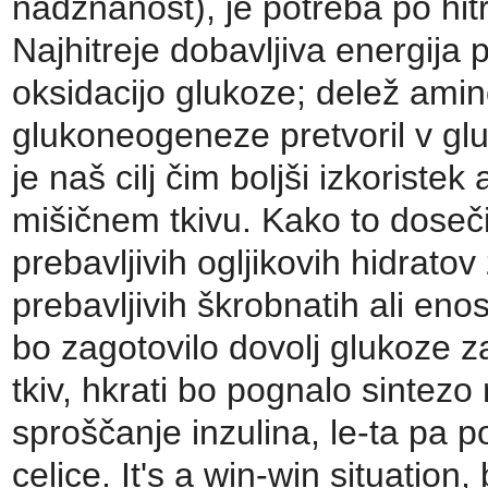
nadznanost), je potreba po hitro
Najhitreje dobavljiva energija
oksidacijo glukoze; delež amin
glukoneogeneze pretvoril v gl
je naš cilj čim boljši izkorist
mišičnem tkivu. Kako to doseč
prebavljivih ogljikovih hidrato
prebavljivih škrobnatih ali eno
bo zagotovilo dovolj glukoze z
tkiv, hkrati bo pognalo sintez
sproščanje inzulina, le-ta pa 
celice. It's a win-win situation, 