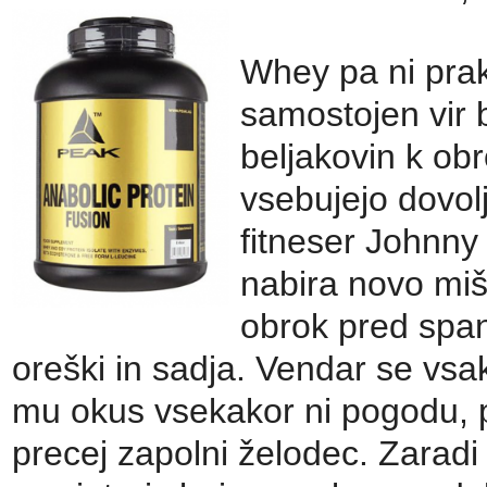
Whey pa ni prak
samostojen vir b
beljakovin k obr
vsebujejo dovol
fitneser Johnny
nabira novo miš
obrok pred span
oreški in sadja. Vendar se vsa
mu okus vsekakor ni pogodu, p
precej zapolni želodec. Zaradi 