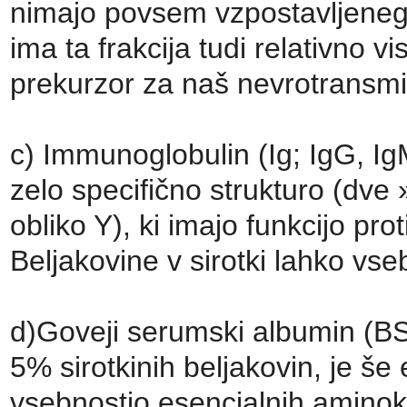
nimajo povsem vzpostavljeneg
ima ta frakcija tudi relativno v
prekurzor za naš nevrotransmi
c) Immunoglobulin (Ig; IgG, IgM
zelo specifično strukturo (dve »
obliko Y), ki imajo funkcijo pr
Beljakovine v sirotki lahko vs
d)Goveji serumski albumin (BSA
5% sirotkinih beljakovin, je š
vsebnostjo esencialnih aminoki