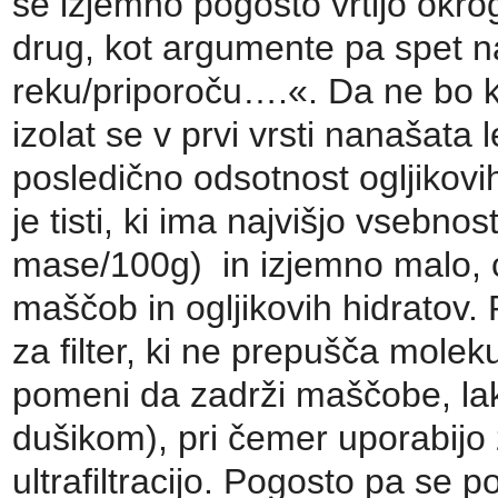
se izjemno pogosto vrtijo okrog
drug, kot argumente pa spet na
reku/priporoču….«. Da ne bo k
izolat se v prvi vrsti nanašata 
posledično odsotnost ogljikov
je tisti, ki ima najvišjo vsebn
mase/100g) in izjemno malo, c
maščob in ogljikovih hidratov. P
za filter, ki ne prepušča mole
pomeni da zadrži maščobe, lak
dušikom), pri čemer uporabijo 
ultrafiltracijo. Pogosto pa se p