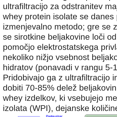
ultrafiltracijo za odstranitev
whey protein isolate se danes pr
izmenjevalno metodo; gre se za 
se sirotkine beljakovine loči o
pomočjo elektrostatskega pri
nekoliko nižjo vsebnost beljako
hidratov (ponavadi v rangu 5-
Pridobivajo ga z ultrafiltracijo i
dobiti 70-85% delež beljakovin
whey izdelkov, ki vsebujejo m
izolata (WPI), dejanske količ