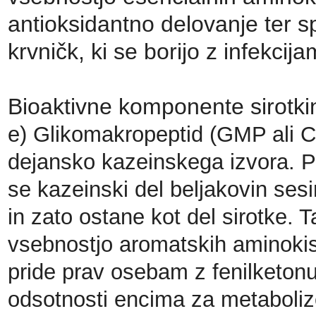
antioksidantno delovanje ter s
krvničk, ki se borijo z infekcija
Bioaktivne komponente sirotkin
e) Glikomakropeptid (GMP ali C
dejansko kazeinskega izvora. 
se kazeinski del beljakovin ses
in zato ostane kot del sirotke. 
vsebnostjo aromatskih aminokislin
pride prav osebam z fenilketonur
odsotnosti encima za metaboliz