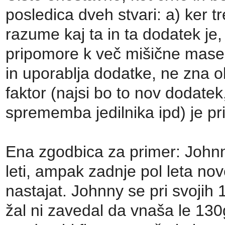
posledica dveh stvari: a) ker tr
razume kaj ta in ta dodatek je
pripomore k več mišične mase b
in uporablja dodatke, ne zna ob
faktor (najsi bo to nov dodatek
sprememba jedilnika ipd) je p
Ena zgodbica za primer: Johnny 
leti, ampak zadnje pol leta nov
nastajat. Johnny se pri svoji
žal ni zavedal da vnaša le 13