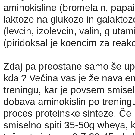
aminokisline (bromelain, papai
laktoze na glukozo in galaktoz
(levcin, izolevcin, valin, gluta
(piridoksal je koencim za reakc
Zdaj pa preostane samo še up
kdaj? Večina vas je že navajen
treningu, kar je povsem smisel
dobava aminokislin po trening
proces proteinske sinteze. Če 
smiselno spiti 35-50g wheya, 