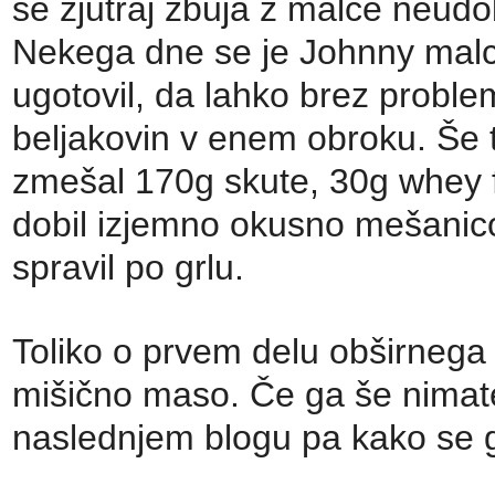
se zjutraj zbuja z malce neud
Nekega dne se je Johnny malce
ugotovil, da lahko brez proble
beljakovin v enem obroku. Še ti
zmešal 170g skute, 30g whey f
dobil izjemno okusno mešanico,
spravil po grlu.
Toliko o prvem delu obširnega
mišično maso. Če ga še nimate
naslednjem blogu pa kako se g