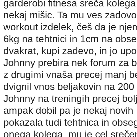
garderobi fitnesa sreča kolega,
nekaj mišic. Ta mu ves zadovol
workout izdelek, češ da je nje
6kg na tehtnici in 1cm na obse
dvakrat, kupi zadevo, in jo upo
Johnny prebira nek forum za bo
z drugimi vnaša precej manj be
dvignil vnos beljakovin na 200 
Johnny na treningih precej bolj
ampak dobil pa je nekaj novih 
pokazala tudi tehtnica in obseg
onega kolega, mu je cel srečen 