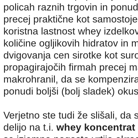
policah raznih trgovin in ponu
precej praktične kot samostoje
koristna lastnost whey izdelko
količine ogljikovih hidratov i
dvigovanja cen sirotke kot suro
propagirajočih firmah precej m
makrohranil, da se kompenzira
ponudi boljši (bolj sladek) okus
Verjetno ste tudi že slišali, da 
delijo na t.i.
whey koncentrat 