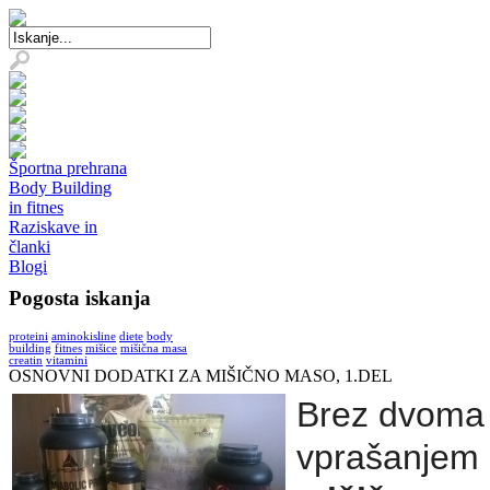
Športna prehrana
Body Building
in fitnes
Raziskave in
članki
Blogi
Pogosta iskanja
proteini
aminokisline
diete
body
building
fitnes
mišice
mišična masa
creatin
vitamini
OSNOVNI DODATKI ZA MIŠIČNO MASO, 1.DEL
Brez dvoma s
vprašanjem 