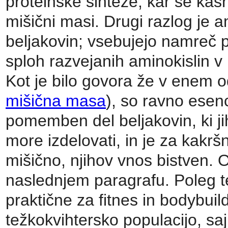
proteinske sinteze, kar se kas
mišični masi. Drugi razlog je am
beljakovin; vsebujejo namreč p
sploh razvejanih aminokislin v p
Kot je bilo govora že v enem o
mišična masa
), so ravno esenc
pomemben del beljakovin, ki j
more izdelovati, in je za kakrš
mišično, njihov vnos bistven. 
naslednjem paragrafu. Poleg te
praktične za fitnes in bodybuild
težkokvihtersko populacijo, sa