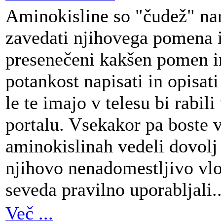
Aminokisline so "čudež" nar
zavedati njihovega pomena i
presenečeni kakšen pomen im
potankost napisati in opisati
le te imajo v telesu bi rabi
portalu. Vsekakor pa boste v
aminokislinah vedeli dovolj 
njihovo nenadomestljivo vlog
seveda pravilno uporabljali..
Več ...