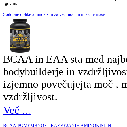
trgovini.
Sodobne oblike aminokislin za več moči in mišične mase
BCAA in EAA sta med najbol
bodybuilderje in vzdržljivost
izjemno povečujejta moč , 
vzdržljivost.
Več ...
BCAA-POMEMBNOST RAZVEJANIH AMINOKISLIN