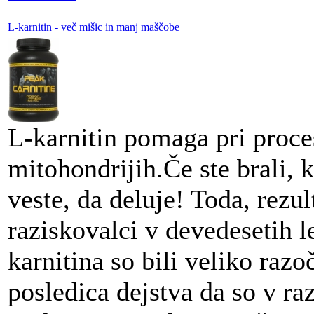
L-karnitin - več mišic in manj maščobe
L-karnitin pomaga pri proc
mitohondrijih.Če ste brali, 
veste, da deluje! Toda, rezult
raziskovalci v devedesetih 
karnitina so bili veliko razoč
posledica dejstva da so v ra