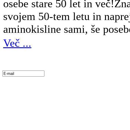
osebe stare 50 let in več!Zn
svojem 50-tem letu in naprej
aminokisline sami, še posebe
Več ...