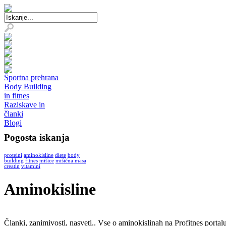
Športna prehrana
Body Building
in fitnes
Raziskave in
članki
Blogi
Pogosta iskanja
proteini
aminokisline
diete
body
building
fitnes
mišice
mišična masa
creatin
vitamini
Aminokisline
Članki, zanimivosti, nasveti.. Vse o aminokislinah na Profitnes port