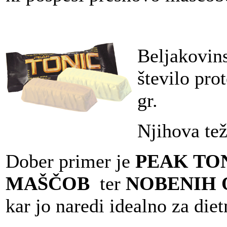
Beljakovins
število pro
gr.
Njihova tež
Dober primer je
PEAK TON
MAŠČOB
ter
NOBENIH 
kar jo naredi idealno za die