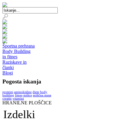
Športna prehrana
Body Building
in fitnes
Raziskave in
članki
Blogi
Pogosta iskanja
proteini
aminokisline
diete
body
building
fitnes
mišice
mišična masa
creatin
vitamini
HRANILNE PLOŠČICE
Izdelki