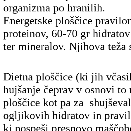
organizma po hranilih.
Energetske ploščice pravilo
proteinov, 60-70 gr hidrato
ter mineralov. Njihova teža 
Dietna ploščice (ki jih včas
hujšanje čeprav v osnovi to n
ploščice kot pa za shujševa
ogljikovih hidratov in pravi
ki pospeši presnovo maščob