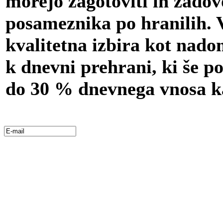
morejo zagotoviti in zadovo
posameznika po hranilih.
kvalitetna izbira kot nadom
k dnevni prehrani, ki še p
do 30 % dnevnega vnosa ka