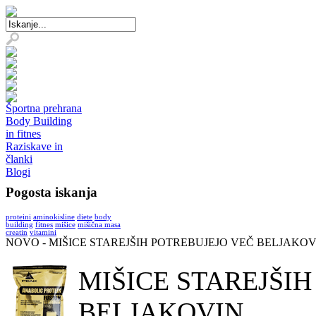
Športna prehrana
Body Building
in fitnes
Raziskave in
članki
Blogi
Pogosta iskanja
proteini
aminokisline
diete
body
building
fitnes
mišice
mišična masa
creatin
vitamini
NOVO - MIŠICE STAREJŠIH POTREBUJEJO VEČ BELJAKOV
MIŠICE STAREJŠI
BELJAKOVIN