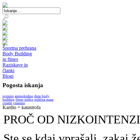
Športna prehrana
Body Building
in fitnes
Raziskave in
članki
Blogi
Pogosta iskanja
proteini
aminokisline
diete
body
building
fitnes
mišice
mišična masa
creatin
vitamini
Kardio = katastrofa
PROČ OD NIZKOINTENZ
Ste se kdaj vprašali, zakaj ž