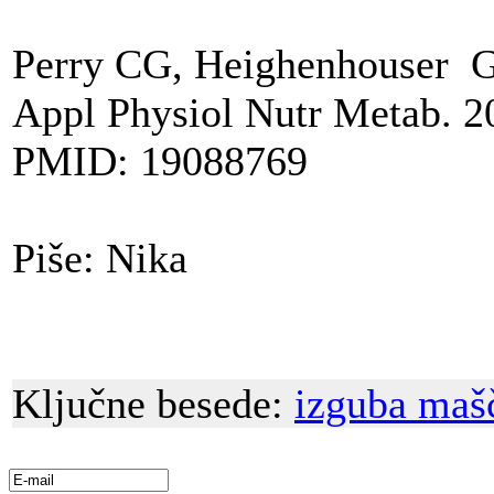
Perry CG, Heighenhouser G
Appl Physiol Nutr Metab. 2
PMID: 19088769
Piše: Nika
Ključne besede:
izguba mašč