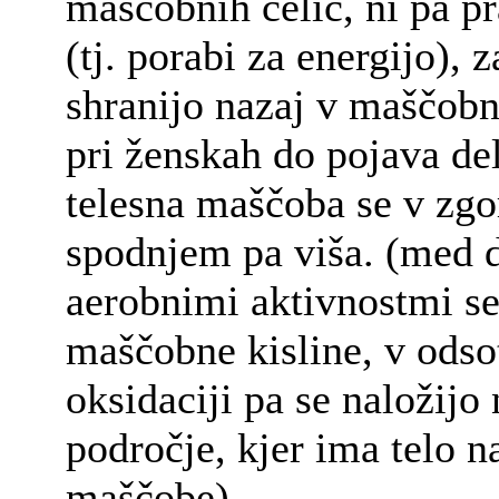
maščobnih celic, ni pa pr
(tj. porabi za energijo), z
shranijo nazaj v maščobne
pri ženskah do pojava de
telesna maščoba se v zgo
spodnjem pa viša. (med d
aerobnimi aktivnostmi se
maščobne kisline, v odso
oksidaciji pa se naložijo 
področje, kjer ima telo na
maščobe)