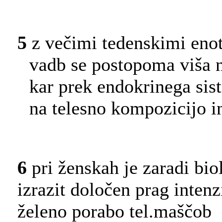
5
z večimi tedenskimi eno
vadb se postopoma viša n
kar prek endokrinega sis
na telesno kompozicijo i
6
pri ženskah je zaradi bio
izrazit določen prag intenz
želeno porabo tel.maščob