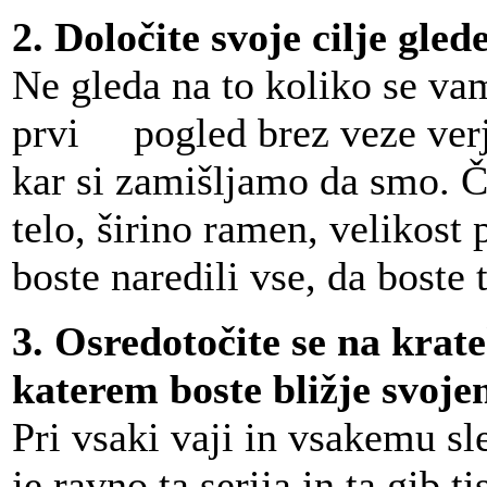
2. Določite svoje cilje gled
Ne gleda na to koliko se vam
prvi pogled brez veze verj
kar si zamišljamo da smo. Č
telo, širino ramen, velikost 
boste naredili vse, da boste 
3. Osredotočite se na krate
katerem
boste bližje
svoje
Pri vsaki vaji in vsakemu s
je ravno ta serija in ta gib t