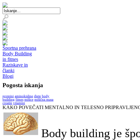
Športna prehrana
Body Building
in fitnes
Raziskave in
članki
Blogi
Pogosta iskanja
proteini
aminokisline
diete
body
building
fitnes
mišice
mišična masa
creatin
vitamini
KAKO POVEČATI MENTALNO IN TELESNO PRIPRAVLJEN
Body building je špo